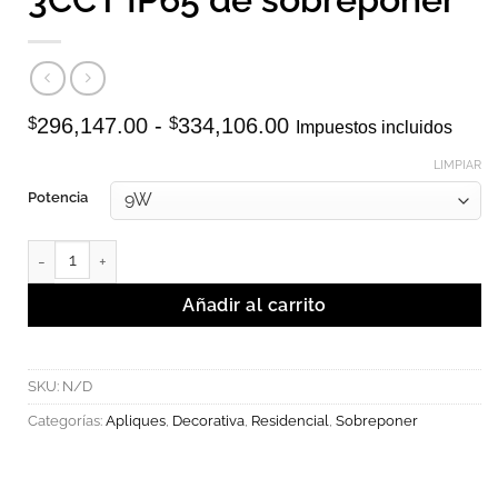
Rango
$
296,147.00
-
$
334,106.00
Impuestos incluidos
de
precios:
LIMPIAR
desde
Potencia
$296,147.00
hasta
MOLDE - Luminaria LED 3CCT IP65 de sobreponer cantidad
$334,106.00
Añadir al carrito
SKU:
N/D
Categorías:
Apliques
,
Decorativa
,
Residencial
,
Sobreponer