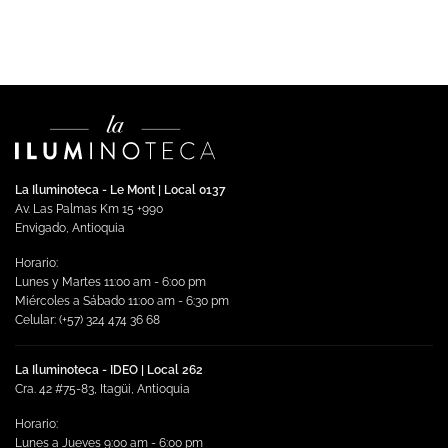
Seleccionar opciones
Este
producto
tiene
múltiples
variantes.
Las
opciones
se
La Iluminoteca - Le Mont | Local 0137
pueden
Av. Las Palmas Km 15 +990
elegir
Envigado, Antioquia
en
Horario:
la
Lunes y Martes 11:00 am - 6:00 pm
página
Miércoles a Sábado 11:00 am - 6:30 pm
de
Celular: (+57) 324 474 36 68
producto
La Iluminoteca - IDEO | Local 262
Cra. 42 #75-83, Itagüi, Antioquia
Horario:
Lunes a Jueves 9:00 am - 6:00 pm