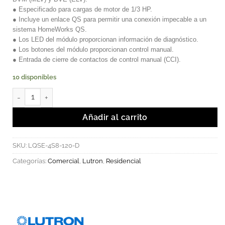
● Especificado para cargas de motor de 1/3 HP.
● Incluye un enlace QS para permitir una conexión impecable a un
sistema HomeWorks QS.
● Los LED del módulo proporcionan información de diagnóstico.
● Los botones del módulo proporcionan control manual.
● Entrada de cierre de contactos de control manual (CCI).
10 disponibles
Módulo de conmutación de alimentación eléctrica 4 Zonas. canti
Añadir al carrito
SKU:
LQSE-4S8-120-D
Categorías:
Comercial
,
Lutron
,
Residencial