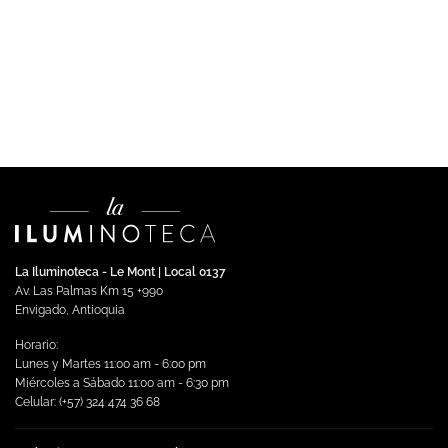
COMERCIAL
Control inalámbrico Pico 4 botones.
Leer más
La Iluminoteca - Le Mont | Local 0137
Av. Las Palmas Km 15 +990
Envigado, Antioquia
Horario:
Lunes y Martes 11:00 am - 6:00 pm
Miércoles a Sábado 11:00 am - 6:30 pm
Celular: (+57) 324 474 36 68