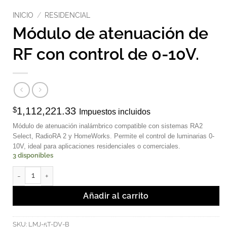
INICIO
/
RESIDENCIAL
Módulo de atenuación de
RF con control de 0-10V.
$
1,112,221.33
Impuestos incluidos
Módulo de atenuación inalámbrico compatible con sistemas RA2
Select, RadioRA 2 y HomeWorks. Permite el control de luminarias 0-
10V, ideal para aplicaciones residenciales o comerciales.
3 disponibles
Módulo de atenuación de RF con control de 0-10V. cantidad
Añadir al carrito
SKU:
LMJ-5T-DV-B