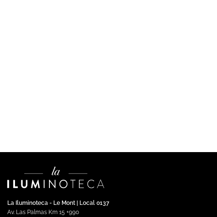
DECORATIVA
Spot LED Eidet 10W de Sobreponer Blanco Luz Cálida
$
482,827.00
Impuestos incluidos
Añadir al carrito
La Iluminoteca - Le Mont | Local 0137
Av. Las Palmas Km 15 +990