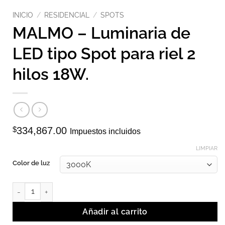
INICIO
/
RESIDENCIAL
/
SPOTS
MALMO – Luminaria de
LED tipo Spot para riel 2
hilos 18W.
$
334,867.00
Impuestos incluidos
LIMPIAR
Color de luz
MALMO - Luminaria de LED tipo Spot para riel 2 hilos 18W. cantid
Añadir al carrito