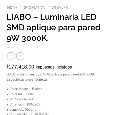
INICIO
/
DECORATIVA
/
APLIQUES
LIABO – Luminaria LED
SMD aplique para pared
9W 3000K.
$
177,418.00
Impuestos incluidos
LIABO – Luminaria LED SMD aplique para pared 9W 3000K.
Especificaciones técnicas:
● Color: Negro + Blanco.
● Color luz: 3000K.
● W Potencia: 9W.
● V Tensión: 100-120V.
● Lúmenes: 550Lm.
● Vida útil(Horas): 25.000Hrs.