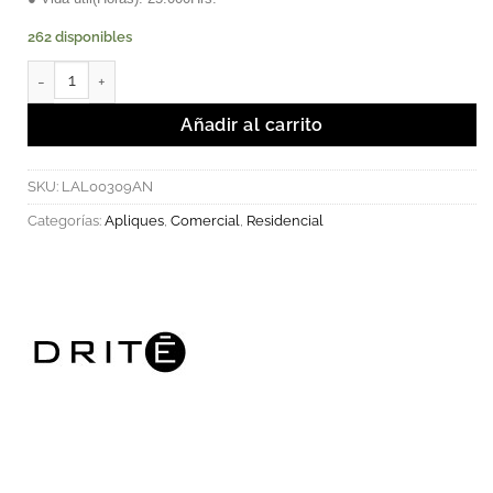
262 disponibles
LIABO - Luminaria LED SMD aplique para pared 9W 3000K. canti
Añadir al carrito
SKU:
LAL00309AN
Categorías:
Apliques
,
Comercial
,
Residencial