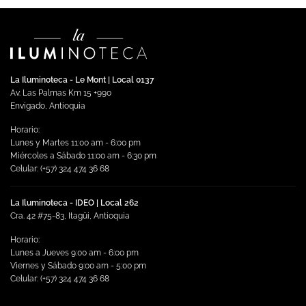
tiene
múltiples
variantes.
Las
opciones
se
La Iluminoteca - Le Mont | Local 0137
pueden
Av. Las Palmas Km 15 +990
elegir
Envigado, Antioquia
en
Horario:
la
Lunes y Martes 11:00 am - 6:00 pm
página
Miércoles a Sábado 11:00 am - 6:30 pm
de
Celular: (+57) 324 474 36 68
producto
La Iluminoteca - IDEO | Local 262
Cra. 42 #75-83, Itagüi, Antioquia
Horario:
Lunes a Jueves 9:00 am - 6:00 pm
Viernes y Sábado 9:00 am - 5:00 pm
Celular: (+57) 324 474 36 68