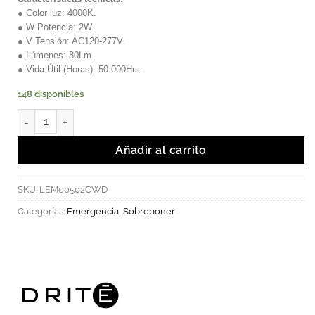
● Color luz: 4000K.
● W Potencia: 2W.
● V Tensión: AC120-277V.
● Lúmenes: 80Lm.
● Vida Útil (Horas): 50.000Hrs.
148 disponibles
BERGEN - Luminaria LED Para Iluminación De Emergencia. canti
Añadir al carrito
SKU:
LEM00502CWD
Categorías:
Emergencia
,
Sobreponer