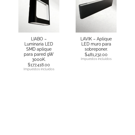
LIABO –
LAVIK – Aplique
Luminaria LED
LED muro para
SMD aplique
sobreponer.
para pared 9W
$
481,232.00
3000K.
Impuestos incluidos
$
177,418.00
Impuestos incluidos