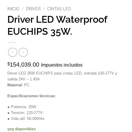
INICIO
/
DRIVER
/
CINTAS LED
Driver LED Waterproof
EUCHIPS 35W.
$
154,039.00
Impuestos incluidos
Driver LED 35W EUCHIPS para cintas LED, entrada 100-277V y
salida 24V – 1.45A.
Material:
PC.
Especificaciones técnicas:
.
● Potencia: 35W.
● Tensión: 120-277V.
● Vida útil: 50.000Hrs.
905 disponibles