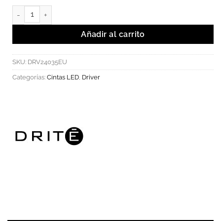
Driver LED Waterproof EUCHIPS 35W. cantidad
Añadir al carrito
SKU:
DRV24035EU
Categorías:
Cintas LED
,
Driver