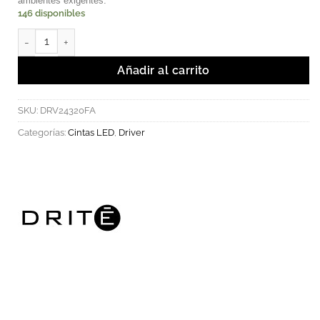
ambientes exigentes.
146 disponibles
Driver LED FAHOLD 300W IP67 24V. cantidad
Añadir al carrito
SKU:
DRV24320FA
Categorías:
Cintas LED
,
Driver