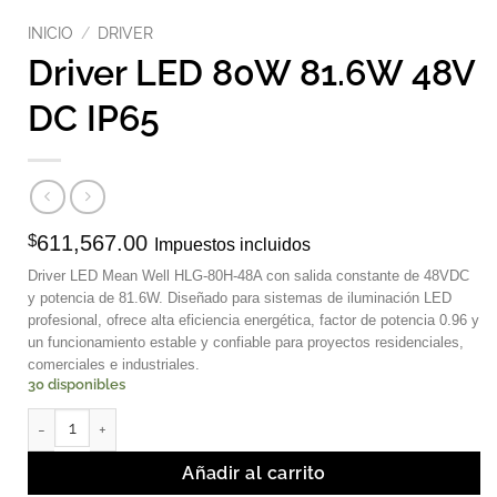
INICIO
/
DRIVER
Driver LED 80W 81.6W 48V
DC IP65
$
611,567.00
Impuestos incluidos
Driver LED Mean Well HLG-80H-48A con salida constante de 48VDC
y potencia de 81.6W. Diseñado para sistemas de iluminación LED
profesional, ofrece alta eficiencia energética, factor de potencia 0.96 y
un funcionamiento estable y confiable para proyectos residenciales,
comerciales e industriales.
30 disponibles
Driver LED 80W 81.6W 48V DC IP65 cantidad
Añadir al carrito