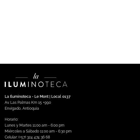
DRIVER
Driver LED 120W 48V DC IP65
$
716,251.00
Impuestos incluidos
Añadir al carrito
La Iluminoteca - Le Mont | Local 0137
Av. Las Palmas Km 15 +990
Envigado, Antioquia
Horario:
Lunes y Martes 11:00 am - 6:00 pm
Miércoles a Sábado 11:00 am - 6:30 pm
Celular: (+57) 324 474 36 68