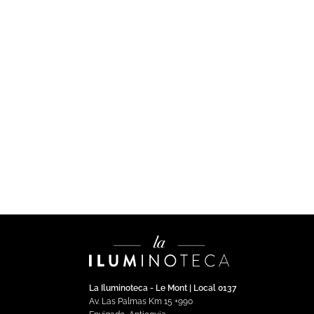
LUTRON
CO
Sensor fotoeléctrico para
Se
sobreponer inalámbrico
oc
So
$
718,194.78
Impuestos incluidos
$
5
Añadir al carrito
La Iluminoteca - Le Mont | Local 0137
Av. Las Palmas Km 15 +990