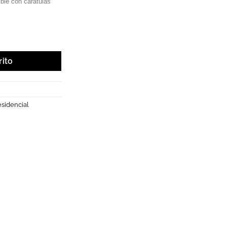
ble con carátulas
 cantidad
rito
sidencial