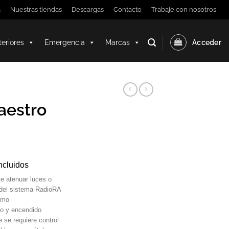
a
Nuestras tiendas
Descargas
Contacto
Trabaje con nosotros
teriores
Emergencia
Marcas
Acceder
aestro
ncluidos
te atenuar luces o
 del sistema RadioRA
omo
do y encendido
 se requiere control