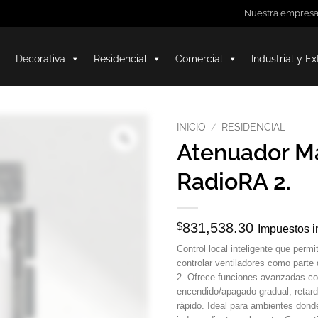
Nuestra empres
Decorativa
Residencial
Comercial
Industrial y Ex
INICIO
/
RESIDENCIAL
Atenuador M
RadioRA 2.
$
831,538.30
Impuestos i
Control local inteligente que permi
controlar ventiladores como parte
2. Ofrece funciones avanzadas c
encendido/apagado gradual, retar
rápido. Ideal para ambientes donde