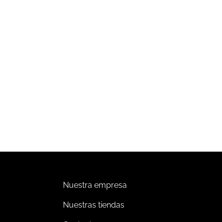
MERCIAL
COMERCIAL
nsor de
Control inalámbrico Pico 4
upación/desocupación para
botones.
breponer Radio Powr Savr.
00,512.42
Leer más
Impuestos incluidos
Añadir al carrito
Nuestra empresa
Nuestras tiendas