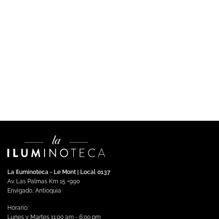
COMERCIAL
Control inalámbrico Pico 4 botones.
Leer más
La Iluminoteca - Le Mont | Local 0137
Av. Las Palmas Km 15 +990
Envigado, Antioquia
Horario:
Lunes y Martes 11:00 am - 6:00 pm