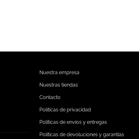
nsor de
Control inalámbrico Pico 4
upación/desocupación para
botones.
breponer Radio Powr Savr.
00,512.42
Leer más
Impuestos incluidos
Añadir al carrito
Nuestra empresa
Nuestras tiendas
Contacto
Políticas de privacidad
Políticas de envíos y entregas
Políticas de devoluciones y garantías