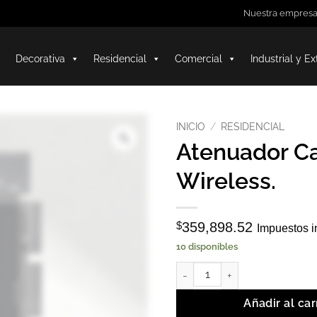
Nuestra empres
Decorativa
Residencial
Comercial
Industrial y Ex
INICIO
/
RESIDENCIAL
Atenuador C
Wireless.
$
359,898.52
Impuestos i
10 disponibles
Atenuador Caseta Wireless. ca
Añadir al car