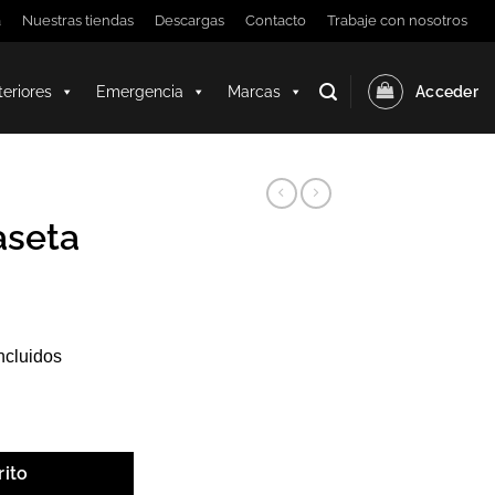
a
Nuestras tiendas
Descargas
Contacto
Trabaje con nosotros
teriores
Emergencia
Marcas
Acceder
aseta
ncluidos
ntidad
rito