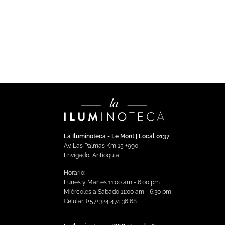
Sensor fotoeléctrico para
Se
sobreponer inalámbrico
oc
So
$
718,194.78
Impuestos incluidos
$
5
Añadir al carrito
La Iluminoteca - Le Mont | Local 0137
Av. Las Palmas Km 15 +990
Envigado, Antioquia
Horario:
Lunes y Martes 11:00 am - 6:00 pm
Miércoles a Sábado 11:00 am - 6:30 pm
Celular: (+57) 324 474 36 68