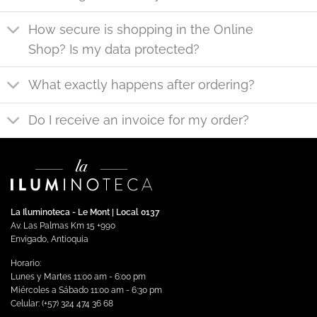
How secure is shopping in the Online
Shop? Is my data protected?
What exactly happens after ordering?
Do I receive an invoice for my order?
La Iluminoteca - Le Mont | Local 0137
Av. Las Palmas Km 15 +990
Envigado, Antioquia
Horario:
Lunes y Martes 11:00 am - 6:00 pm
Miércoles a Sábado 11:00 am - 6:30 pm
Celular: (+57) 324 474 36 68