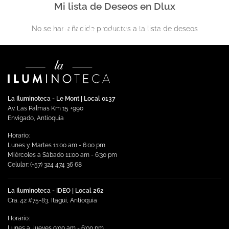
Mi lista de Deseos en Dlux
Saltar
al
No se han añadido productos a la lista de deseos
contenido
La Iluminoteca - Le Mont | Local 0137
Av. Las Palmas Km 15 +990
Envigado, Antioquia
Horario:
Lunes y Martes 11:00 am - 6:00 pm
Miércoles a Sábado 11:00 am - 6:30 pm
Celular: (+57) 324 474 36 68
La Iluminoteca - IDEO | Local 262
Cra. 42 #75-83, Itagüi, Antioquia
Horario:
Lunes a Jueves 9:00 am - 6:00 pm