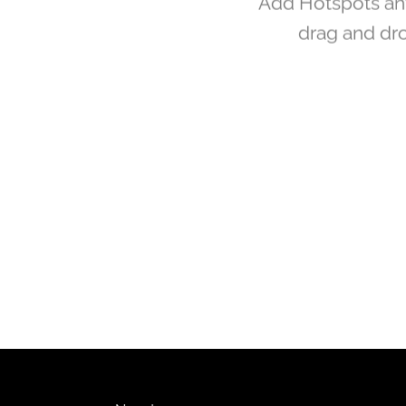
Add Hotspots an
drag and dro