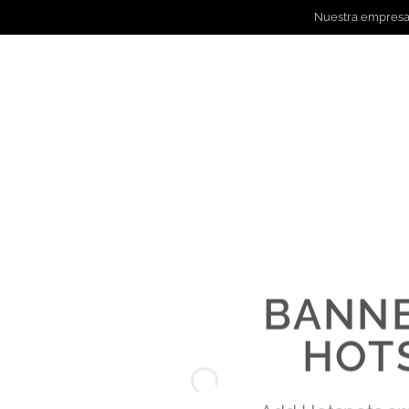
Nuestra empres
Decorativa
Residencial
Comercial
Industrial y Ex
BANNE
HOT