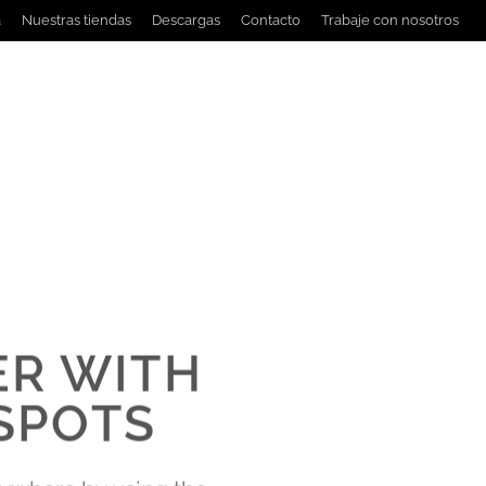
a
Nuestras tiendas
Descargas
Contacto
Trabaje con nosotros
teriores
Emergencia
Marcas
Acceder
R WITH
SPOTS