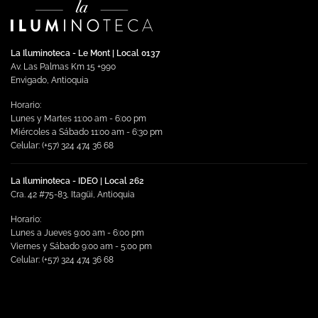
variantes.
Las
opciones
se
La Iluminoteca - Le Mont | Local 0137
pueden
Av. Las Palmas Km 15 +990
elegir
Envigado, Antioquia
en
Horario:
la
Lunes y Martes 11:00 am - 6:00 pm
página
Miércoles a Sábado 11:00 am - 6:30 pm
de
Celular: (+57) 324 474 36 68
producto
La Iluminoteca - IDEO | Local 262
Cra. 42 #75-83, Itagüi, Antioquia
Horario:
Lunes a Jueves 9:00 am - 6:00 pm
Viernes y Sábado 9:00 am - 5:00 pm
Celular: (+57) 324 474 36 68