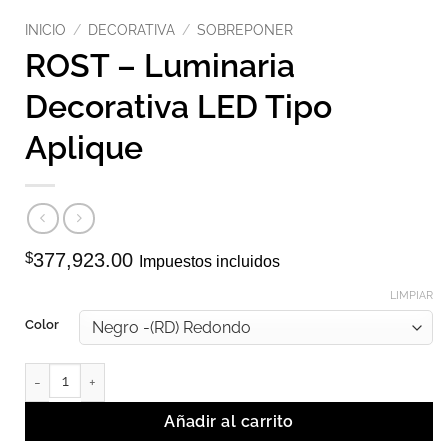
INICIO
/
DECORATIVA
/
SOBREPONER
ROST – Luminaria
Decorativa LED Tipo
Aplique
$
377,923.00
Impuestos incluidos
LIMPIAR
Color
ROST - Luminaria Decorativa LED Tipo Aplique cantidad
Añadir al carrito